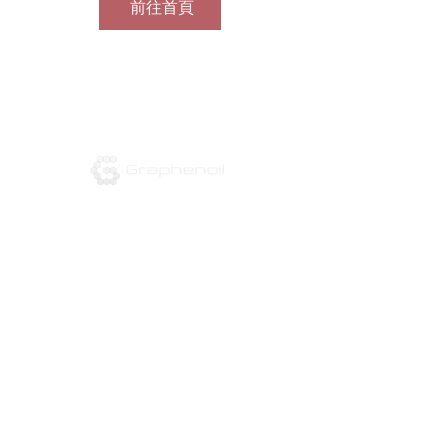
前往首頁
电话：
832-666-3143
电子邮件：
info@graphenoil.com
16310 霍利斯特街
德克萨斯州休斯顿 77066
关于
科技