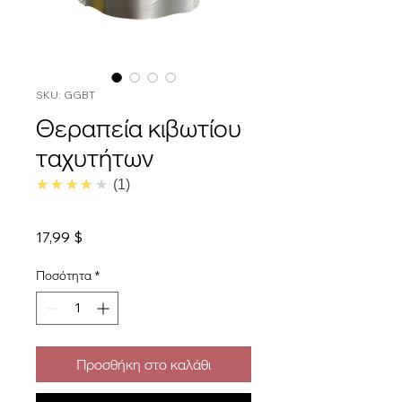
SKU: GGBT
Θεραπεία κιβωτίου
ταχυτήτων
4.0
★★★★★
1
Τιμή
17,99 $
Ποσότητα
*
Προσθήκη στο καλάθι