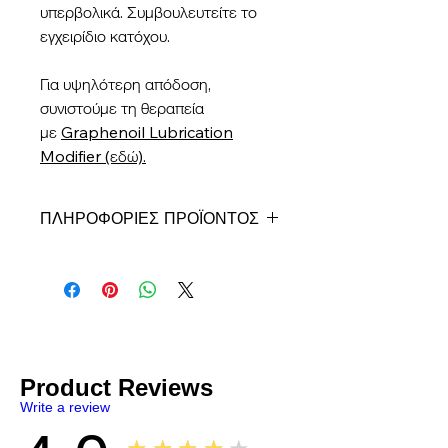
υπερβολικά. Συμβουλευτείτε το
εγχειρίδιο κατόχου.
Για υψηλότερη απόδοση,
συνιστούμε τη θεραπεία
με
Graphenoil Lubrication
Modifier (εδώ).
ΠΛΗΡΟΦΟΡΙΕΣ ΠΡΟΪΟΝΤΟΣ
Graphenoil Gearbox Treatment
Κιβώτιο ταχυτήτων/Διαφορική
επεξεργασία
Περιέχει γραφένιο
Για χρήση σε όλους τους
κατασκευαστές
Πλήρες συνθετικό
Product Reviews
Κινητήρες αερίου και ντίζελ
Write a review
Δοκιμασμένο ASTM
Βολική θήκη stand-up