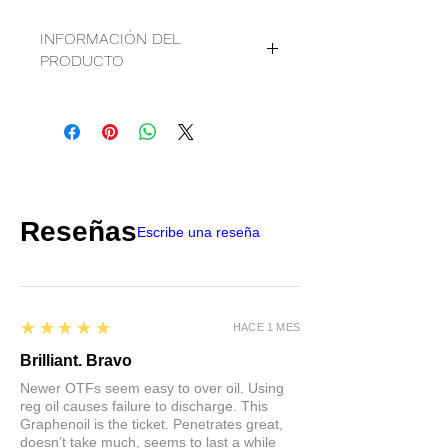
INFORMACIÓN DEL
PRODUCTO
Limpiador y cera marina Graphenoil
Respetuoso con el medio
ambiente a base de agua
Seguro en Gel-Coat, capas
transparentes y superficies
pintadas
Funciona muy bien en barcos,
Reseñas
Escribe una reseña
vehículos recreativos, aviones y
más.
Uso en metal o fibra de vidrio.
Listo para usar
5
★★★★★
Contiene: Graphene y TiO2
HACE 1 MES
SDS
|
TDS
Brilliant. Bravo
Newer OTFs seem easy to over oil. Using
reg oil causes failure to discharge. This
Graphenoil is the ticket. Penetrates great,
doesn’t take much, seems to last a while