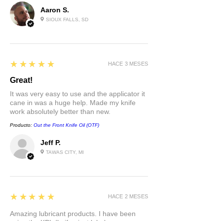
Aaron S.
SIOUX FALLS, SD
5
★★★★★
HACE 3 MESES
Great!
It was very easy to use and the applicator it
cane in was a huge help. Made my knife
work absolutely better than new.
Producto:
Out the Front Knife Oil (OTF)
Jeff P.
TAWAS CITY, MI
5
★★★★★
HACE 2 MESES
Amazing lubricant products. I have been