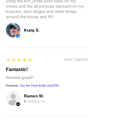
using the KPL (knife pivot lube) on my
knives and the all purpose lubricant on my
firearms, door hinges and other things
around the house and RV.
Kraig S.
5
★★★★★
HACE 5 MESES
Fantastic!
Worked great!!
Producto:
Out the Front Knife Oil (OTF)
Ramon M.
PORTER, TX