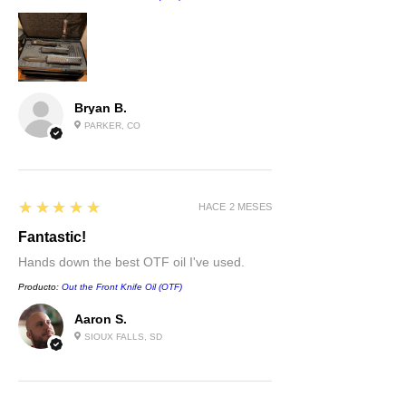
Bryan B.
PARKER, CO
5
★★★★★
HACE 2 MESES
Fantastic!
Hands down the best OTF oil I've used.
Producto:
Out the Front Knife Oil (OTF)
Aaron S.
SIOUX FALLS, SD