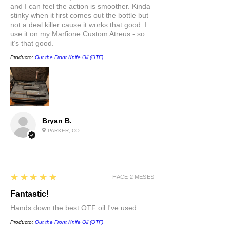
and I can feel the action is smoother. Kinda
stinky when it first comes out the bottle but
not a deal killer cause it works that good. I
use it on my Marfione Custom Atreus - so
it’s that good.
Producto:
Out the Front Knife Oil (OTF)
Bryan B.
PARKER, CO
5
★★★★★
HACE 2 MESES
Fantastic!
Hands down the best OTF oil I've used.
Producto:
Out the Front Knife Oil (OTF)