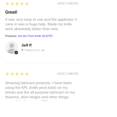
5
★★★★★
HACE 3 MESES
Great!
It was very easy to use and the applicator it
cane in was a huge help. Made my knife
work absolutely better than new.
Producto:
Out the Front Knife Oil (OTF)
Jeff P.
TAWAS CITY, MI
5
★★★★★
HACE 2 MESES
Amazing lubricant products. I have been
using the KPL (knife pivot lube) on my
knives and the all purpose lubricant on my
firearms, door hinges and other things
around the house and RV.
Kraig S.