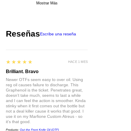
Mostrar Más
Reseñas
Escribe una reseña
5
★★★★★
HACE 1 MES
Brilliant. Bravo
Newer OTFs seem easy to over oil. Using
reg oil causes failure to discharge. This
Graphenoil is the ticket. Penetrates great,
doesn’t take much, seems to last a while
and I can feel the action is smoother. Kinda
stinky when it first comes out the bottle but
not a deal killer cause it works that good. I
use it on my Marfione Custom Atreus - so
it’s that good.
Producto:
Out the Front Knife Oil (OTF)