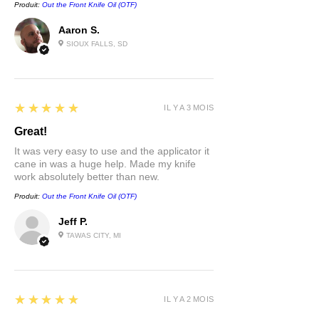
Produit:
Out the Front Knife Oil (OTF)
Aaron S.
SIOUX FALLS, SD
5
★★★★★
IL Y A 3 MOIS
Great!
It was very easy to use and the applicator it
cane in was a huge help. Made my knife
work absolutely better than new.
Produit:
Out the Front Knife Oil (OTF)
Jeff P.
TAWAS CITY, MI
5
★★★★★
IL Y A 2 MOIS