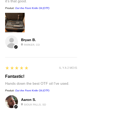
it’s that good.
Produit:
Out the Front Knife Oil (OTF)
Bryan B.
PARKER, CO
5
★★★★★
IL Y A 2 MOIS
Fantastic!
Hands down the best OTF oil I've used.
Produit:
Out the Front Knife Oil (OTF)
Aaron S.
SIOUX FALLS, SD