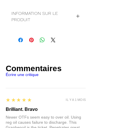
INFORMATION SUR LE
PRODUIT
Manteau d'armure Graphenoil
Protecteur de surface total
Prêt à l'emploi
À base d'eau
Contient : graphène et TiO2
FDS
|
TD
Commentaires
Écrire une critique
5
★★★★★
IL Y A 1 MOIS
Brilliant. Bravo
Newer OTFs seem easy to over oil. Using
reg oil causes failure to discharge. This
Graphenoil is the ticket. Penetrates great,