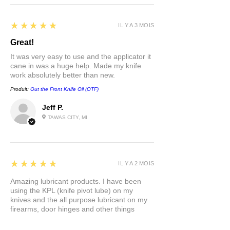
5
★★★★★
IL Y A 3 MOIS
Great!
It was very easy to use and the applicator it
cane in was a huge help. Made my knife
work absolutely better than new.
Produit:
Out the Front Knife Oil (OTF)
Jeff P.
TAWAS CITY, MI
5
★★★★★
IL Y A 2 MOIS
Amazing lubricant products. I have been
using the KPL (knife pivot lube) on my
knives and the all purpose lubricant on my
firearms, door hinges and other things
around the house and RV.