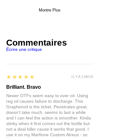
Montre Plus
Commentaires
Écrire une critique
5
★★★★★
IL Y A 1 MOIS
Brilliant. Bravo
Newer OTFs seem easy to over oil. Using
reg oil causes failure to discharge. This
Graphenoil is the ticket. Penetrates great,
doesn’t take much, seems to last a while
and I can feel the action is smoother. Kinda
stinky when it first comes out the bottle but
not a deal killer cause it works that good. I
use it on my Marfione Custom Atreus - so