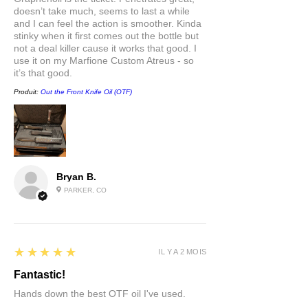
doesn’t take much, seems to last a while
and I can feel the action is smoother. Kinda
stinky when it first comes out the bottle but
not a deal killer cause it works that good. I
use it on my Marfione Custom Atreus - so
it’s that good.
Produit:
Out the Front Knife Oil (OTF)
Bryan B.
PARKER, CO
5
★★★★★
IL Y A 2 MOIS
Fantastic!
Hands down the best OTF oil I've used.