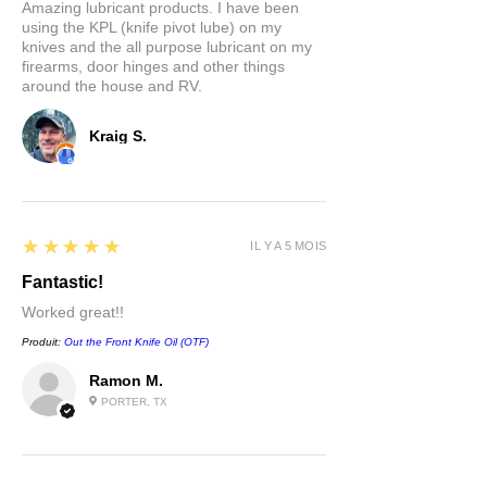
Amazing lubricant products. I have been
using the KPL (knife pivot lube) on my
knives and the all purpose lubricant on my
firearms, door hinges and other things
around the house and RV.
Kraig S.
5
★★★★★
IL Y A 5 MOIS
Fantastic!
Worked great!!
Produit:
Out the Front Knife Oil (OTF)
Ramon M.
PORTER, TX