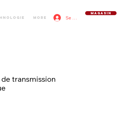
MAGASIN
Se connecter
hnologie
More
 de transmission
ue