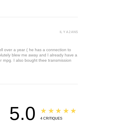
IL Y A 2 ANS
l over a year ( he has a connection to
solutely blew me away and I already have a
r mpg. I also bought thee transmission
5.0
★★★★★
4
CRITIQUES