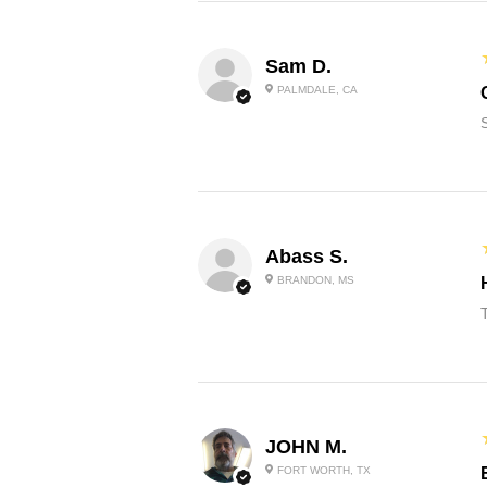
Sam D.
PALMDALE, CA
Abass S.
BRANDON, MS
JOHN M.
FORT WORTH, TX