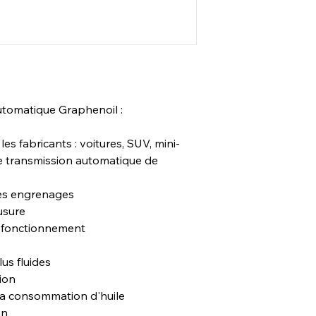
Pochette de 8 oz (12/c
pétrole.
utomatique Graphenoil :
les fabricants : voitures, SUV, mini-
e transmission automatique de
des engrenages
'usure
e fonctionnement
us fluides
ion
 la consommation d'huile
on