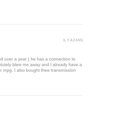
IL Y A 2 ANS
l over a year ( he has a connection to
solutely blew me away and I already have a
r mpg. I also bought thee transmission