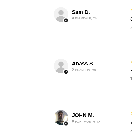
Sam D.
PALMDALE, CA
Abass S.
BRANDON, MS
JOHN M.
FORT WORTH, TX