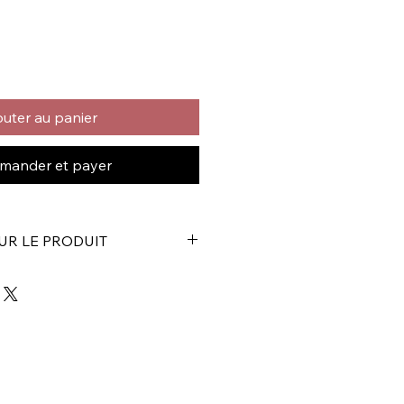
outer au panier
ander et payer
UR LE PRODUIT
nt de transmission automatique
ansmission automatique
on dans tous les fabricants
hétique
 et diesel
pratique