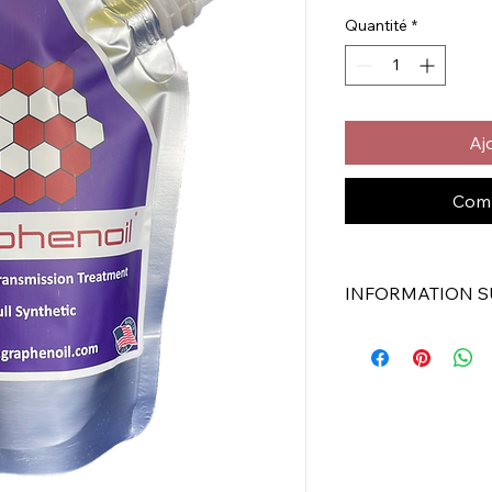
Quantité
*
Aj
Comm
INFORMATION S
Graphenoil Traiteme
Traitement de tr
Pour une utilisati
Entièrement synt
Moteurs à essence
Testé ASTM
Pochette debout 