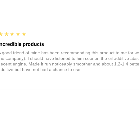
5
★★★★★
Incredible products
A good friend of mine has been recommending this product to me for wel
the company). I should have listened to him sooner, the oil additive ab
decent engine, Made it run noticeably smoother and about 1.2-1.4 bette
additive but have not had a chance to use.