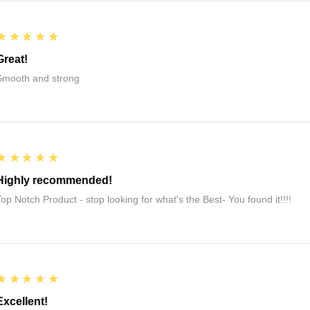
5
★★★★★
Great!
Smooth and strong
5
★★★★★
Highly recommended!
Top Notch Product - stop looking for what's the Best- You found it!!!!
5
★★★★★
Excellent!