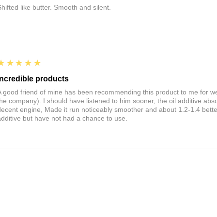
Shifted like butter. Smooth and silent.
5
★★★★★
Incredible products
A good friend of mine has been recommending this product to me for wel
the company). I should have listened to him sooner, the oil additive ab
decent engine, Made it run noticeably smoother and about 1.2-1.4 bette
additive but have not had a chance to use.