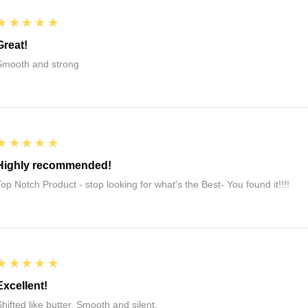
5
★★★★★
Great!
Smooth and strong
5
★★★★★
Highly recommended!
Top Notch Product - stop looking for what's the Best- You found it!!!!
5
★★★★★
Excellent!
Shifted like butter. Smooth and silent.