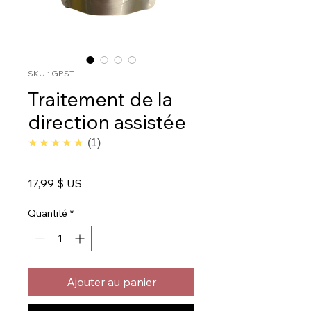
SKU : GPST
Traitement de la
direction assistée
5.0
★★★★★
1
Prix
17,99 $ US
Quantité
*
Ajouter au panier