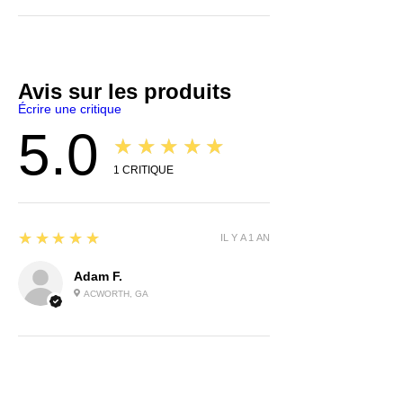
Avis sur les produits
Écrire une critique
5.0
★★★★★
1
CRITIQUE
5
★★★★★
IL Y A 1 AN
Adam F.
ACWORTH, GA