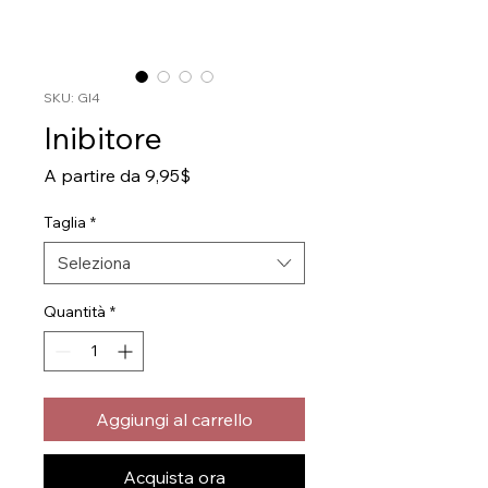
SKU: GI4
Inibitore
Prezzo
A partire da
9,95$
scontato
Taglia
*
Seleziona
Quantità
*
Aggiungi al carrello
Acquista ora