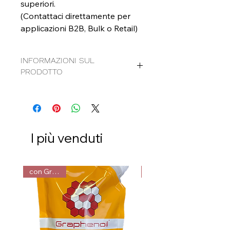
superiori.
(Contattaci direttamente per
applicazioni B2B, Bulk o Retail)
INFORMAZIONI SUL
PRODOTTO
Inibitore dell'olio di grafeno
Conservante per metalli
A base d'acqua
Agente Chimico Verde
Non pericoloso, non tossico e
I più venduti
non infiammabile
Contiene grafene
Contiene: Grafene
con Grafene
SDS
|
TDS