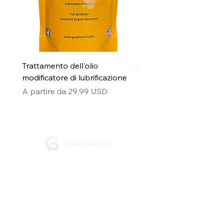
Trattamento dell'olio
Out the Front Knife Oil
modificatore di lubrificazione
Prezzo
14,99 USD
Prezzo scontato
A partire da
29,99 USD
Telefono:
832-666-3143
E-mail:
info@graphenoil.com
16310 Hollister St.
Houston, Texas 77066