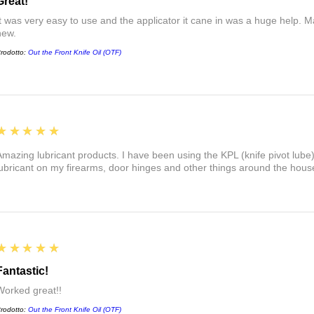
Great!
It was very easy to use and the applicator it cane in was a huge help. 
new.
rodotto:
Out the Front Knife Oil (OTF)
5
★★★★★
Amazing lubricant products. I have been using the KPL (knife pivot lube
lubricant on my firearms, door hinges and other things around the hou
5
★★★★★
Fantastic!
Worked great!!
rodotto:
Out the Front Knife Oil (OTF)