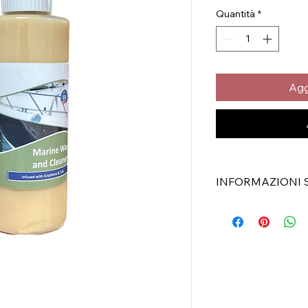
Quantità
*
Agg
INFORMAZIONI 
Graphenoil Marine C
Ecologico a base
Sicuro su gel-coat
superfici vernicia
Funziona alla gra
altro ancora
Utilizzare su metal