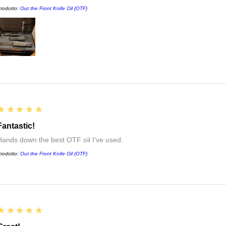
rodotto:
Out the Front Knife Oil (OTF)
5
★★★★★
Fantastic!
Hands down the best OTF oil I've used.
rodotto:
Out the Front Knife Oil (OTF)
5
★★★★★