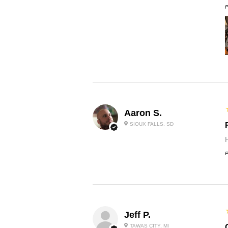
P
Aaron S.
SIOUX FALLS, SD
P
Jeff P.
TAWAS CITY, MI