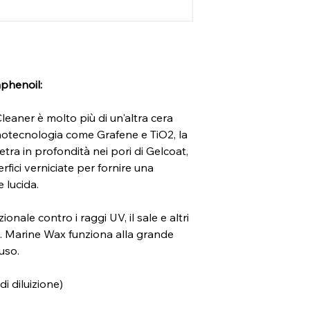
Pronto all'uso
Contiene: Graphene 
SDS
|
TDS
phenoil:
aner è molto più di un'altra cera
notecnologia come Grafene e TiO2, la
ra in profondità nei pori di Gelcoat,
rfici verniciate per fornire una
e lucida.
nale contro i raggi UV, il sale e altri
e. Marine Wax funziona alla grande
uso.
i diluizione)