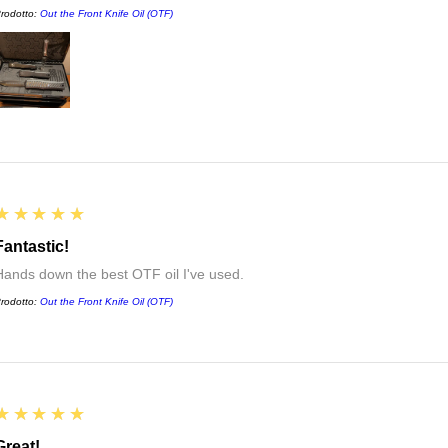
rodotto:
Out the Front Knife Oil (OTF)
5
★★★★★
Fantastic!
Hands down the best OTF oil I've used.
rodotto:
Out the Front Knife Oil (OTF)
5
★★★★★
Great!