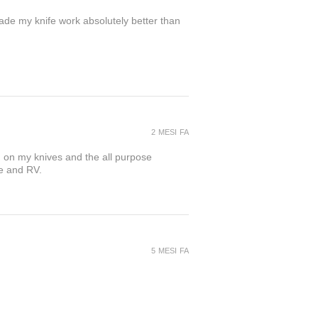
Made my knife work absolutely better than
2 MESI FA
) on my knives and the all purpose
se and RV.
5 MESI FA