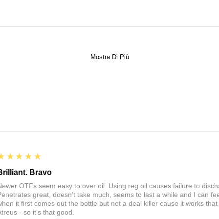
Mostra Di Più
5
★★★★★
Brilliant. Bravo
Newer OTFs seem easy to over oil. Using reg oil causes failure to discha
Penetrates great, doesn’t take much, seems to last a while and I can fee
when it first comes out the bottle but not a deal killer cause it works th
treus - so it’s that good.