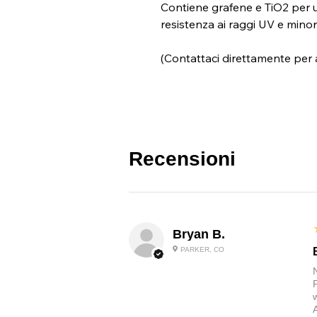
Contiene grafene e TiO2 per u
resistenza ai raggi UV e mino
(Contattaci direttamente per a
Recensioni
Bryan B.
PARKER, CO
A