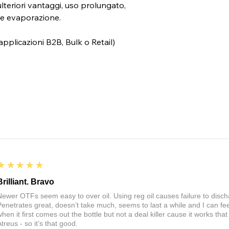
lteriori vantaggi, uso prolungato,
re evaporazione.
pplicazioni B2B, Bulk o Retail)
5
★★★★★
Brilliant. Bravo
Newer OTFs seem easy to over oil. Using reg oil causes failure to discha
Penetrates great, doesn’t take much, seems to last a while and I can fee
when it first comes out the bottle but not a deal killer cause it works th
treus - so it’s that good.