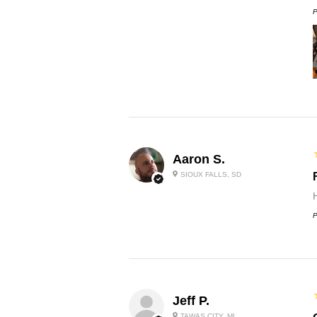
P
Aaron S.
SIOUX FALLS, SD
P
Jeff P.
TAWAS CITY, MI