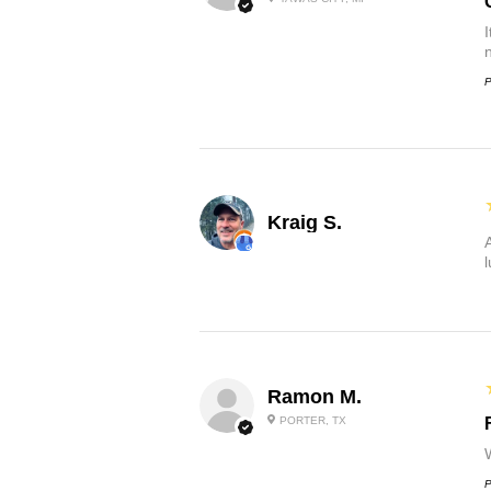
P
Kraig S.
Ramon M.
PORTER, TX
P