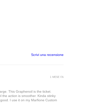
Scrivi una recensione
1 MESE FA
rge. This Graphenoil is the ticket.
l the action is smoother. Kinda stinky
at good. I use it on my Marfione Custom