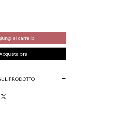
iungi al carrello
Acquista ora
SUL PRODOTTO
era e Detergente
 d'acqua
, rivestimenti trasparenti e
te
nde su barche, camper, aerei e
lo o fibra di vetro