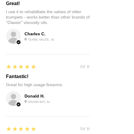
Great!
I use it to rehabilitate the valves of older
trumpets - works better than other brands of
"Classic" viscosity oils.
Charles C.
TERRE HAUTE, IN
5
★★★★★
2년 전
Fantastic!
Great for high usage firearms.
Donald H.
GRAND BAY, AL
5
★★★★★
2년 전