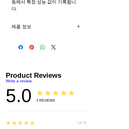
동에서 특정 성능 값이 기록됩니
다.
제품 정보
그래핀 오일 밸브 오일
전체 합성
마찰 감소
부식 제어
소음 감소
ASTM 테스트 완료
포함: 그래핀, TBN 부스터 및 석유 증류
Product Reviews
액.
Write a review
SDS
|
TDS
5.0
★★★★★
3
REVIEWS
5
★★★★★
1년 전