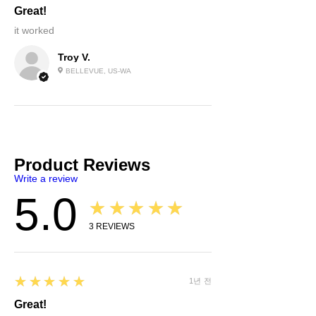
Great!
it worked
Troy V.
BELLEVUE, US-WA
Product Reviews
Write a review
5.0
★★★★★
3
REVIEWS
5
★★★★★
1년 전
Great!