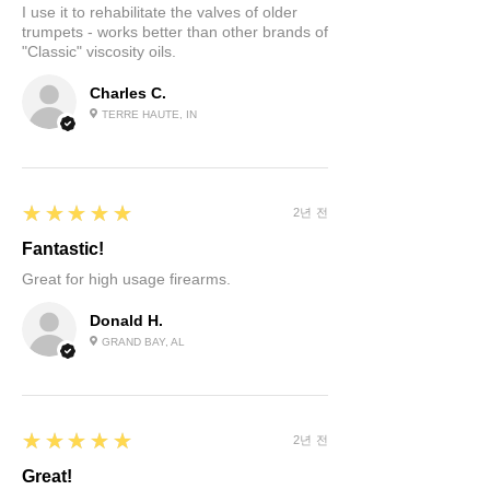
I use it to rehabilitate the valves of older
trumpets - works better than other brands of
"Classic" viscosity oils.
Charles C.
TERRE HAUTE, IN
5
★★★★★
2년 전
Fantastic!
Great for high usage firearms.
Donald H.
GRAND BAY, AL
5
★★★★★
2년 전
Great!