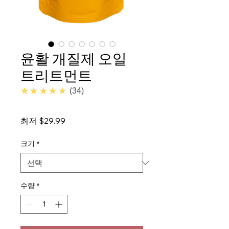
윤활 개질제 오일
트리트먼트
4.7
★★★★★
34
할
최저
$29.99
인
가
크기
*
수량
*