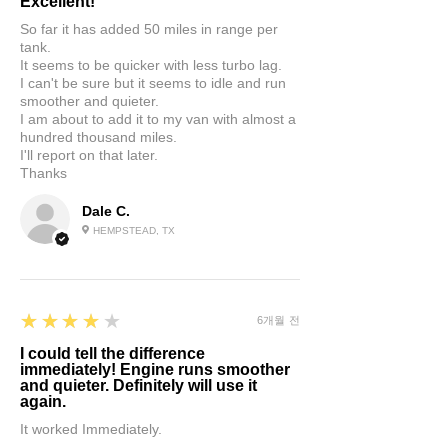
Excellent!
So far it has added 50 miles in range per
tank.
It seems to be quicker with less turbo lag.
I can't be sure but it seems to idle and run
smoother and quieter.
I am about to add it to my van with almost a
hundred thousand miles.
I'll report on that later.
Thanks
Dale C.
HEMPSTEAD, TX
4
★★★★★
6개월 전
I could tell the difference
immediately! Engine runs smoother
and quieter. Definitely will use it
again.
It worked Immediately.