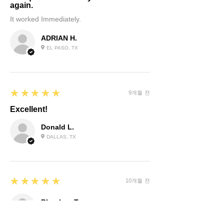
again.
It worked Immediately.
ADRIAN H.
EL PASO, TX
5
★★★★★
9개월 전
Excellent!
Donald L.
DALLAS, TX
5
★★★★★
10개월 전
Bhushan T.
MIAMI, FL