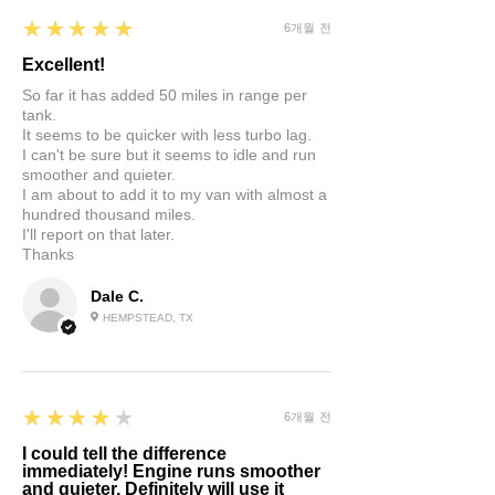
5
★★★★★
6개월 전
Excellent!
So far it has added 50 miles in range per
tank.
It seems to be quicker with less turbo lag.
I can't be sure but it seems to idle and run
smoother and quieter.
I am about to add it to my van with almost a
hundred thousand miles.
I'll report on that later.
Thanks
Dale C.
HEMPSTEAD, TX
4
★★★★★
6개월 전
I could tell the difference
immediately! Engine runs smoother
and quieter. Definitely will use it