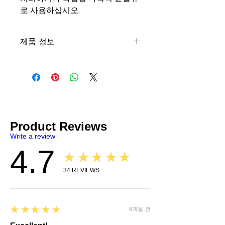
로 사용하십시오.
제품 정보
그래핀 윤활 개질제
엔진 처리
그래핀
전체 합성
가스 및 디젤 엔진
산업용 장비
압축기
Product Reviews
독립형 다목적 윤활제
Write a review
ASTM 테스트 완료
4.7
★★★★★
포함: Graphene 및 석유 증류액.
SDS
|
TDS
34
REVIEWS
5
★★★★★
6개월 전