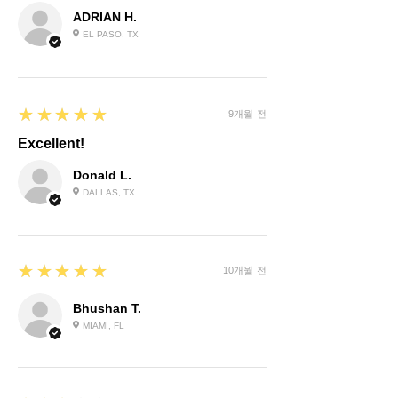
ADRIAN H.
EL PASO, TX
5
★★★★★
9개월 전
Excellent!
Donald L.
DALLAS, TX
5
★★★★★
10개월 전
Bhushan T.
MIAMI, FL