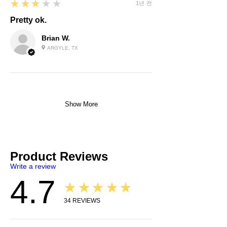
3
★★★★★
1년 전
Pretty ok.
Brian W.
ARGYLE, TX
Show More
Product Reviews
Write a review
4.7
★★★★★
34
REVIEWS