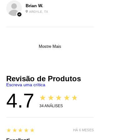
Brian W.
ARGYLE, TX
Mostre Mais
Revisão de Produtos
Escreva uma crítica
4.7
★★★★★
34
ANÁLISES
5
★★★★★
HÁ 6 MESES