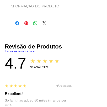
INFORMAÇÃO DO PRODUTO
Modificador de lubrificação de
grafeno
Tratamento do motor
Grafeno
Sintético completo
Motores a gasolina e diesel
Equipamento industrial
Revisão de Produtos
Compressores
Escreva uma crítica
Lubrificante para uso geral
4.7
★★★★★
autônomo
Testado ASTM
34
ANÁLISES
Contém: Graphene and Petroleum
Distillates.
SDS
|
TDS
5
★★★★★
HÁ 6 MESES
Excellent!
So far it has added 50 miles in range per
tank.