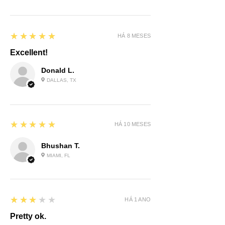
5
★★★★★
HÁ 8 MESES
Excellent!
Donald L.
DALLAS, TX
5
★★★★★
HÁ 10 MESES
Bhushan T.
MIAMI, FL
3
★★★★★
HÁ 1 ANO
Pretty ok.