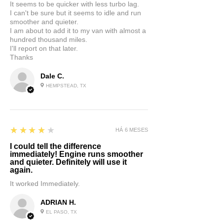
It seems to be quicker with less turbo lag.
I can't be sure but it seems to idle and run
smoother and quieter.
I am about to add it to my van with almost a
hundred thousand miles.
I'll report on that later.
Thanks
Dale C.
HEMPSTEAD, TX
4
★★★★★
HÁ 6 MESES
I could tell the difference
immediately! Engine runs smoother
and quieter. Definitely will use it
again.
It worked Immediately.
ADRIAN H.
EL PASO, TX