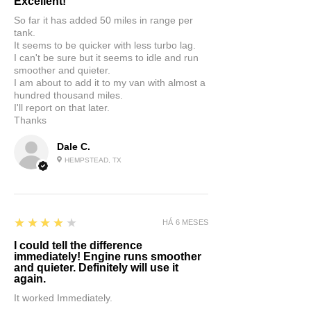
Excellent!
So far it has added 50 miles in range per
tank.
It seems to be quicker with less turbo lag.
I can't be sure but it seems to idle and run
smoother and quieter.
I am about to add it to my van with almost a
hundred thousand miles.
I'll report on that later.
Thanks
Dale C.
HEMPSTEAD, TX
4
★★★★★
HÁ 6 MESES
I could tell the difference
immediately! Engine runs smoother
and quieter. Definitely will use it
again.
It worked Immediately.