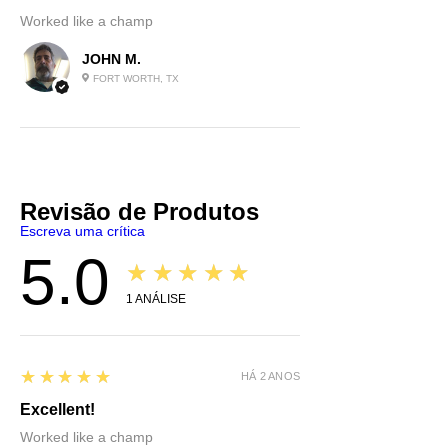
Worked like a champ
JOHN M.
FORT WORTH, TX
Revisão de Produtos
Escreva uma crítica
5.0
★★★★★
1
ANÁLISE
5
★★★★★
HÁ 2 ANOS
Excellent!
Worked like a champ