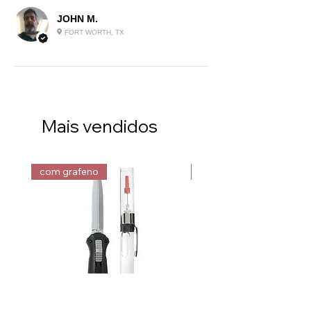
JOHN M.
FORT WORTH, TX
Mais vendidos
com grafeno
com grafeno