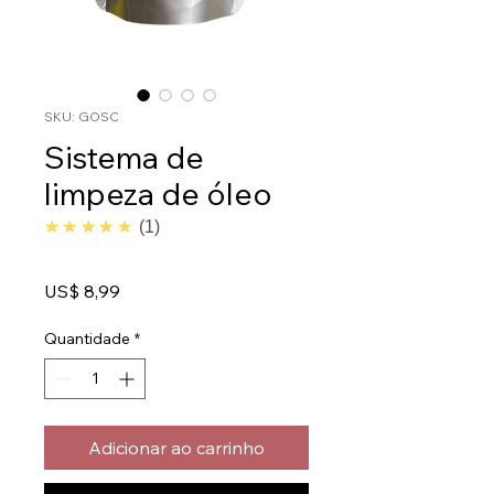
SKU: GOSC
Sistema de
limpeza de óleo
5.0
★★★★★
1
Preço
US$ 8,99
Quantidade
*
Adicionar ao carrinho