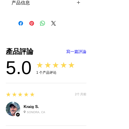
产品信息
石墨烯刀轴润滑油 (KPL)
全合成
减少摩擦
腐蚀控制
降噪
ASTM 测试
稀释剂粘度
產品評論
寫一篇評論
易于使用的精密针头涂抹器
5.0
包含：Graphene 和石油馏出物。
★★★★★
1
个产品评论
5
★★★★★
2个月前
Kraig S.
SONORA, CA