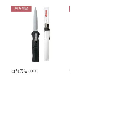
与石墨烯
与石墨烯
出前刀油 (OTF)
润滑改性剂油处理
價格
促銷價格
US$14.99
自
US$29.99