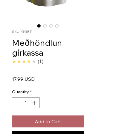
SKU: GGBT
Meðhöndlun
gírkassa
4.0
★★★★★
1
Price
17,99 USD
Quantity
*
Add to Cart