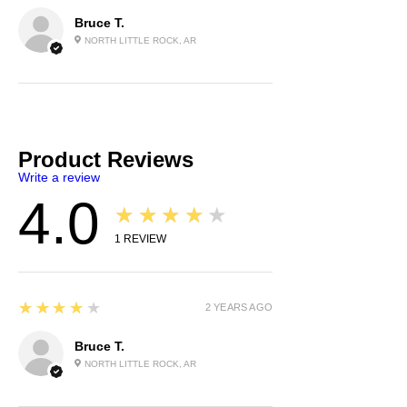
Bruce T.
NORTH LITTLE ROCK, AR
Product Reviews
Write a review
4.0
★★★★★
1
REVIEW
4
★★★★★
2 YEARS AGO
Bruce T.
NORTH LITTLE ROCK, AR