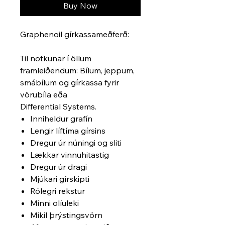
Buy Now
Graphenoil gírkassameðferð:
Til notkunar í öllum
framleiðendum: Bílum, jeppum,
smábílum og gírkassa fyrir
vörubíla eða
Differential Systems.
Inniheldur grafín
Lengir líftíma gírsins
Dregur úr núningi og sliti
Lækkar vinnuhitastig
Dregur úr dragi
Mjúkari gírskipti
Rólegri rekstur
Minni olíuleki
Mikil þrýstingsvörn