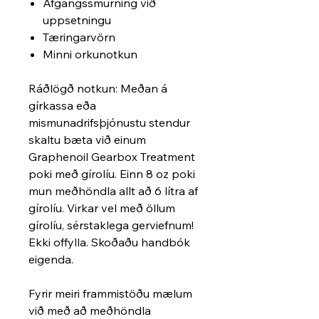
Afgangssmurning við
uppsetningu
Tæringarvörn
Minni orkunotkun
Ráðlögð notkun: Meðan á
gírkassa eða
mismunadrifsþjónustu stendur
skaltu bæta við einum
Graphenoil Gearbox Treatment
poki með gírolíu. Einn 8 oz poki
mun meðhöndla allt að 6 lítra af
gírolíu. Virkar vel með öllum
gírolíu, sérstaklega gerviefnum!
Ekki offylla. Skoðaðu handbók
eigenda.
Fyrir meiri frammistöðu mælum
við með að meðhöndla