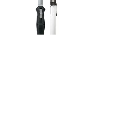
아웃 더 프론트 나이프 오일
윤활 개질제 오일 트리
(OTF)
할인가
최저
US$29.99
가격
US$14.99
전화:
832-666-3143
이메일:
info@graphenoil.com
16310 홀리스터 스트리트