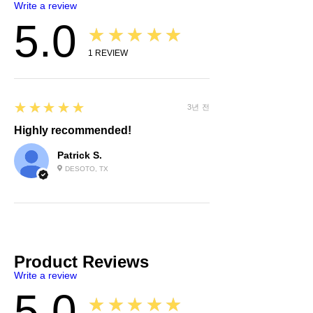
Write a review
5.0
★★★★★
1
REVIEW
5
★★★★★
3년 전
Highly recommended!
Patrick S.
DESOTO, TX
Product Reviews
Write a review
5.0
★★★★★