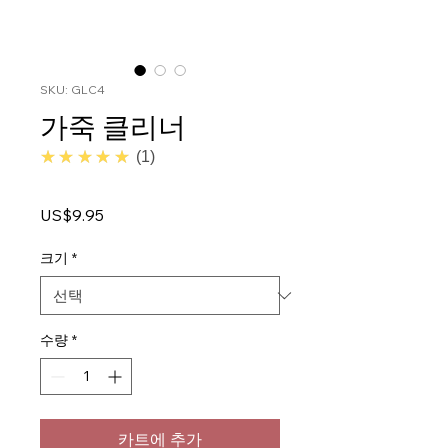
SKU: GLC4
가죽 클리너
5.0
★★★★★
1
가
US$9.95
격
크기
*
수량
*
카트에 추가